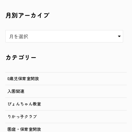
月別アーカイブ
ア
ー
カ
イ
カテゴリー
ブ
0歳児保育室開放
入園関連
ぴょんちゃん教室
りかっ子クラブ
園庭・保育室開放