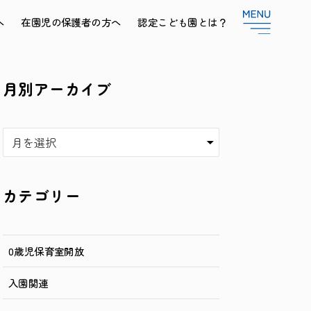
へ
在園児の保護者の方へ
認定こども園とは？
月別アーカイブ
ア
ー
カ
イ
カテゴリー
ブ
0歳児保育室開放
入園関連