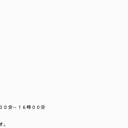
時００分～１６時００分
す。