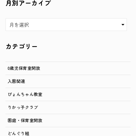
月別アーカイブ
ア
ー
カ
イ
カテゴリー
ブ
0歳児保育室開放
入園関連
ぴょんちゃん教室
りかっ子クラブ
園庭・保育室開放
どんぐり組