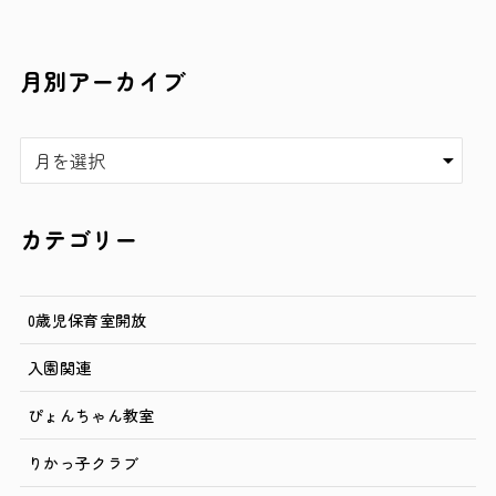
月別アーカイブ
ア
ー
カ
イ
カテゴリー
ブ
0歳児保育室開放
入園関連
ぴょんちゃん教室
りかっ子クラブ