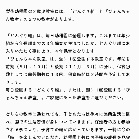
梨花幼稚園の２歳児教室には、「どんぐり組」と「ぴょんちゃ
ん教室」の２つの教室があります。
「どんぐり組」は、毎日幼稚園に登園します。これまでは年少
組から年長組までの３年保育が主流でしたが、どんぐり組にお
入りいただく事により、４年保育となります。
「ぴょんちゃん教室」は、週に１回登園する教室です。年間を
前期（５月～１０月）と後期（１１月～３月）に分け、保育回
数としては前後期共に１３回、保育時間は２時間を予定してお
ります。
毎日登園する「どんぐり組」、または、週に１回登園する「ぴ
ょんちゃん教室」。ご家庭にあった教室をお選びください。
どちらの教室に通われても、子どもたちは徐々に集団生活に慣
れ、園での生活習慣が身についていきます。保護者の方も参加
される事により、子育ての輪が広がっていきます。一緒に今の
「時」を楽しんでいただき、幼稚園と共にお子様の成長を見守