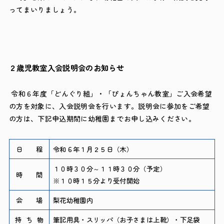
ってまいりましょう。
２歳児教室入会説明会のお知らせ
令和６年度「どんぐり組」・「ぴょんちゃん教室」ご入会希望
の方を対象に、入会説明会を行います。説明会に参加をご希望
の方は、下記申込期間に幼稚園までお申し込みください。
日 程
令和６年１月２５日（木）
１０時３０分～１１時３０分（予定）
時 間
※１０時１５分より受付開始
会 場
梨花幼稚園内
持 ち 物
筆記用具・スリッパ（お子さまは上靴）・下足袋