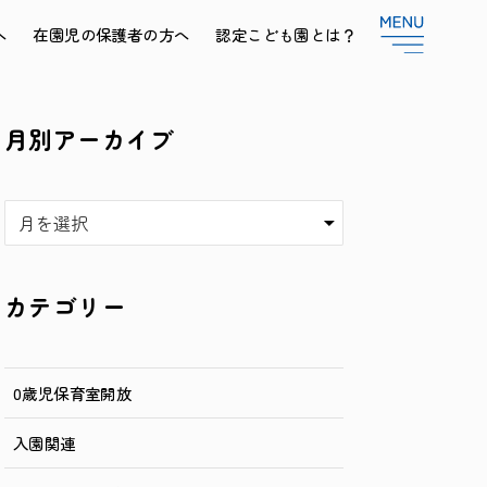
へ
在園児の保護者の方へ
認定こども園とは？
月別アーカイブ
ア
ー
カ
イ
カテゴリー
ブ
0歳児保育室開放
入園関連