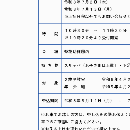
令和８年７月２日（木）
令和８年７月１３日（月）
※上記日程以外でもお問い合わせ
１０時３０分 ～ １１時３０分
時 間
※１０時２０分より受付開始
会 場
梨花幼稚園内
持 ち 物
スリッパ（お子さまは上靴）・下
２歳児教室 令和６年４月２日
対 象
年 少 組 令和５年４月２日
申込期間
令和８年５月１１日（月） ～ 
※お車でお越しの方は、申し込みの際お伝えく
車でのご来園にご協力ください。
※お子さまはお連れいただいて構いません。