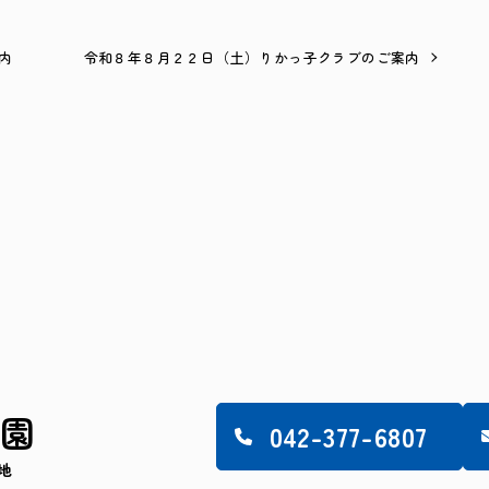
内
令和８年８月２２日（土）りかっ子クラブのご案内
稚園
042-377-6807
番地