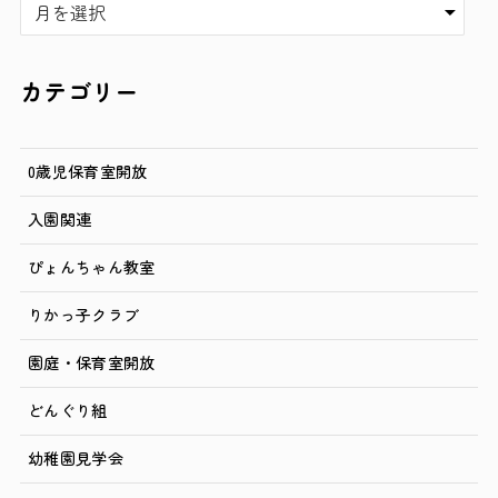
ー
カ
イ
カテゴリー
ブ
0歳児保育室開放
入園関連
ぴょんちゃん教室
りかっ子クラブ
園庭・保育室開放
どんぐり組
幼稚園見学会