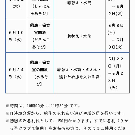
着替え・水筒
（水）
【しゃぼん
～６月
玉あそび】
２日(火)
園庭・保育
６月８日
６月１０
室開放
(月)
着替え・水筒
日（水）
【どろんこ
～６月
あそび】
９日(火)
６月２２
園庭・保育
日（月）
６月２４
室の開放
着替え・水筒・タオル・
～６月２
日（水）
【水あそ
濡れた衣服を入れる袋
３日
び】
（火）
時間は、10時00分 ～ 11時30分 です。
11時20分頃から、親子のふれあい遊びや紙芝居を行います。
初回のみ名札代として、150円かかります。すでに名札（りか
っ子クラブで使用）をお持ちの方は、そのままご使用くださ