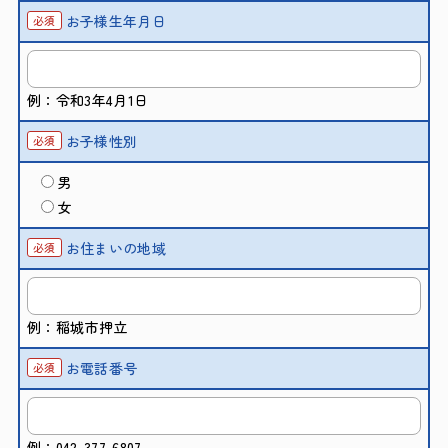
お子様生年月日
必須
例：令和3年4月1日
お子様性別
必須
男
女
お住まいの地域
必須
例：稲城市押立
お電話番号
必須
例：042-377-6807