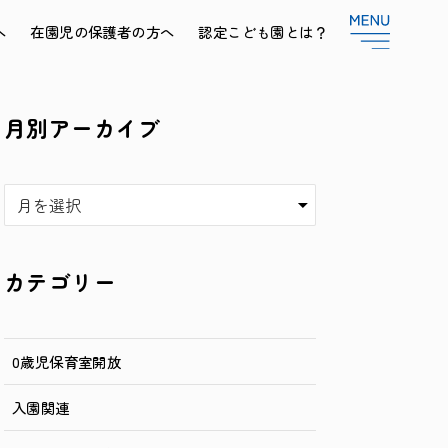
へ
在園児の保護者の方へ
認定こども園とは？
月別アーカイブ
ア
ー
カ
イ
カテゴリー
ブ
0歳児保育室開放
入園関連