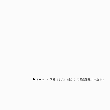
ホーム
明日（９/３（金））の園庭開放は中止です