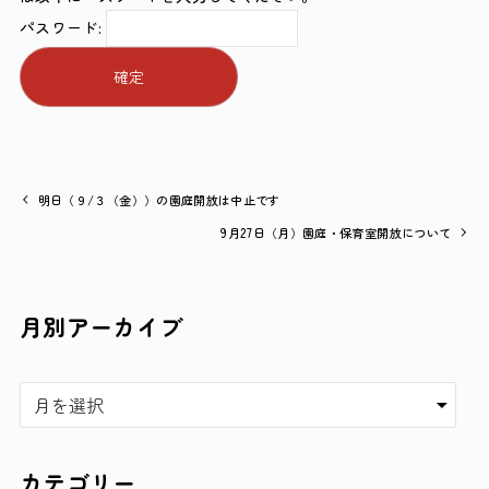
パスワード:
明日（９/３（金））の園庭開放は中止です
9月27日（月）園庭・保育室開放について
月別アーカイブ
ア
ー
カ
イ
カテゴリー
ブ